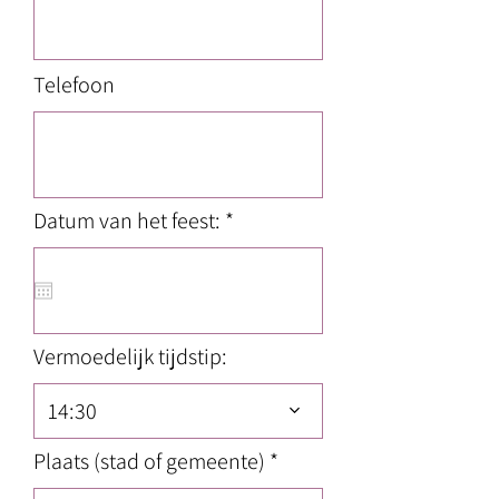
Telefoon
r
Datum van het feest:
*
e
q
u
i
r
e
Vermoedelijk tijdstip:
d
14:30
Plaats (stad of gemeente)