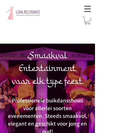
Smaakvol
Entertainment
voor elk type feest
Professionele buikdansshows
voor allerlei soorten
evenementen. Steeds smaakvol,
elegant en geschikt voor jong en
oud!