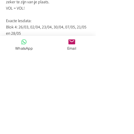
zeker te zijn van je plaats.
VOL = VOL!
Exacte lesdata:
Blok 4: 26/03, 02/04, 23/04, 30/04, 07/05, 21/05
en 28/05
Kostprijs voor deze lessen is 75€ per blok van 7
WhatsApp
Email
opeenvolgende lessen of schrijf je meteen in
voor het volledige schooljaar en bespaar!
Minimum 8, maximum 15 deelnemers voor deze
cursus.
Wil je graag meedoen, maar is de cursus al
gestart? Of heb je geen idee wat juist jouw niveau
is? Neem dan even contact met me op en dan
bespreken we de mogelijkheden!
Leslocatie: