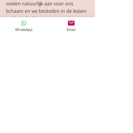
voelen natuurlijk aan voor ons
lichaam en we besteden in de lessen
veel aandacht aan een mooie
lichaamshouding. Die betere
WhatsApp
Email
houding zorgt op zijn beurt weer
voor meer zelfvertrouwen.
Dankzij de bewegingen train je jouw
buik- en rugspieren, zonder te
moeten sporten! Sterkere spieren
zorgen ook voor een beter
evenwicht. De choreo’s verbeteren je
lichaamscoördinatie en dankzij de
opwarming en cool down elke les
versoepelen je gewrichten!
Bovendien maak je als je beweegt het
gelukshormoon endorfine aan, zodat