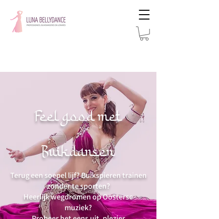
Feel good met
Buikdansen
Terug een soepel lijf? Buikspieren trainen
zonder te sporten?
Heerlijk wegdromen op Oosterse
muziek?
Probeer het eens uit, plezier